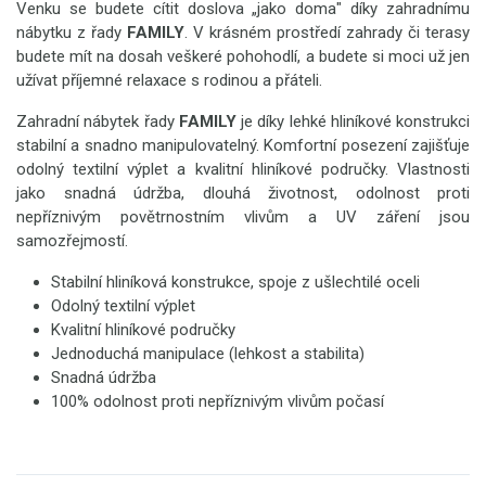
Venku se budete cítit doslova „jako doma" díky zahradnímu
nábytku z řady
FAMILY
. V krásném prostředí zahrady či terasy
budete mít na dosah veškeré pohohodlí, a budete si moci už jen
užívat příjemné relaxace s rodinou a přáteli.
Zahradní nábytek řady
FAMILY
je díky lehké hliníkové konstrukci
stabilní a snadno manipulovatelný. Komfortní posezení zajišťuje
odolný textilní výplet a kvalitní hliníkové područky. Vlastnosti
jako snadná údržba, dlouhá životnost, odolnost proti
nepříznivým povětrnostním vlivům a UV záření jsou
samozřejmostí.
Stabilní hliníková konstrukce, spoje z ušlechtilé oceli
Odolný textilní výplet
Kvalitní hliníkové područky
Jednoduchá manipulace (lehkost a stabilita)
Snadná údržba
100% odolnost proti nepříznivým vlivům počasí