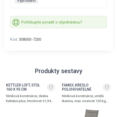
Vyprodáno
Potřebujete poradit s objednávkou?
Kód:
308000-7200
Produkty sestavy
KETTLER LOFT, STŮL
FAMILY, KŘESLO
160 X 95 CM
POLOHOVATELNÉ
hliníková konstrukce, deska
hliníková konstrukce, umělá
Kettalux-plus, hmotnost 31,9 kg,
tkanina, max. nosnost 120 kg,
max. zatížení 100 kg, antracit -
hmotnost 5,3 kg, antracit -
antracit
bronzová