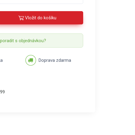
Vložit do košíku
 poradit s objednávkou?
ka
Doprava zdarma
99