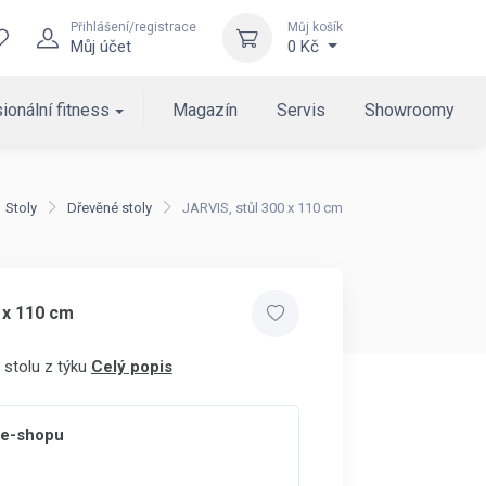
Přihlášení/registrace
Můj košík
Můj účet
0 Kč
ionální fitness
Magazín
Servis
Showroomy
Stoly
Dřevěné stoly
JARVIS, stůl 300 x 110 cm
 x 110 cm
 stolu z týku
Celý popis
 e-shopu