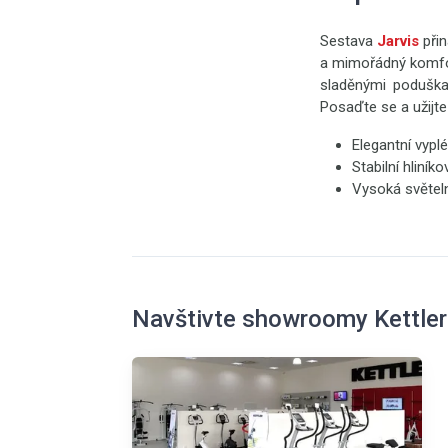
Sestava
Jarvis
přin
a mimořádný komfor
sladěnými poduška
Posaďte se a užijte
Elegantní vypl
Stabilní hliník
Vysoká světeln
Navštivte showroomy Kettler