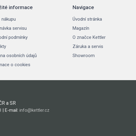
žité informace
Navigace
 nákupu
Úvodní stránka
návka servisu
Magazín
dní podmínky
O značce Kettler
kty
Záruka a servis
na osobních údajů
Showroom
mace o cookies
 ČR a SR
8
| E-mail:
info@kettler.cz