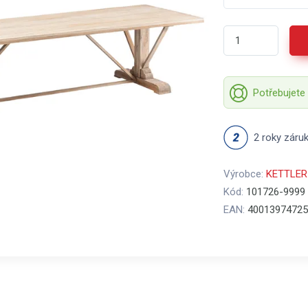
Potřebujete
2 roky záru
Výrobce:
KETTLER
Kód:
101726-9999
EAN:
40013974725