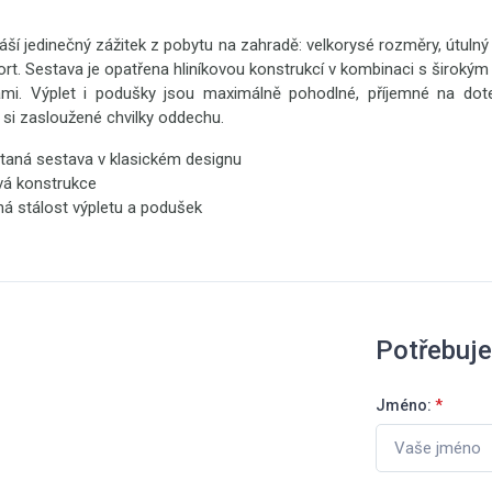
áší jedinečný zážitek z pobytu na zahradě: velkorysé rozměry, útulný
t. Sestava je opatřena hliníkovou konstrukcí v kombinaci s širokým
mi. Výplet i podušky jsou maximálně pohodlné, příjemné na dote
 si zasloužené chvilky oddechu.
étaná sestava v klasickém designu
ová konstrukce
á stálost výpletu a podušek
Potřebuje
Jméno:
*