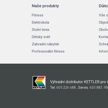
Naše produkty
Důle
Fitness
Vše o
Elektrokola
Objed
Stolní tenis
Obcho
Dětský svět
Konta
Zahradní nábytek
Ochra
Profesionální fitness
Infor
Výhradní distributor KETTLER pro
Tel:
605 226 688
, Servis:
603 883 78