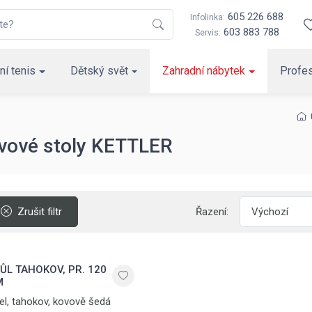
605 226 688
Infolinka:
603 883 788
Servis:
ní tenis
Dětský svět
Zahradní nábytek
Profes
vové stoly KETTLER
Zrušit filtr
Řazení:
ŮL TAHOKOV, PR. 120
M
el, tahokov, kovově šedá