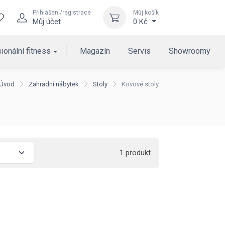
Přihlášení/registrace
Můj košík
Můj účet
0 Kč
ionální fitness
Magazín
Servis
Showroomy
Úvod
Zahradní nábytek
Stoly
Kovové stoly
1 produkt