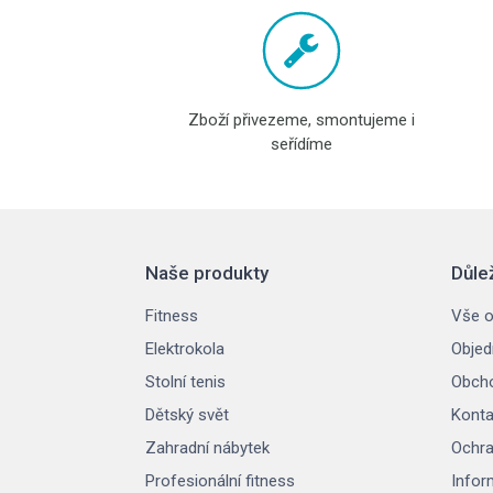
Zboží přivezeme, smontujeme i
seřídíme
Naše produkty
Důle
Fitness
Vše o
Elektrokola
Objed
Stolní tenis
Obcho
Dětský svět
Konta
Zahradní nábytek
Ochra
Profesionální fitness
Infor