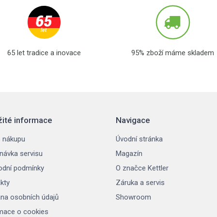
65 let tradice a inovace
95% zboží máme skladem
žité informace
Navigace
 nákupu
Úvodní stránka
návka servisu
Magazín
dní podmínky
O značce Kettler
kty
Záruka a servis
na osobních údajů
Showroom
mace o cookies