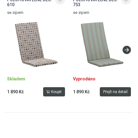
610
753
se zipem
se zipem
Skladem
Vyprodáno
1 890 Kč
1 890 Kč
Koupit
Přejít na detail