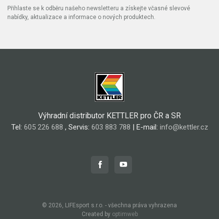
Přihlaste se k odběru našeho newsletteru a získejte včasné slevové
nabídky, aktualizace a informace o nových produktech.
Výhradní distributor KETTLER pro ČR a SR
Tel:
605 226 688
, Servis:
603 883 788
| E-mail:
info@kettler.cz
© 2026, LIFEsport s.r.o. - všechna práva vyhrazena
Created by
optimweb