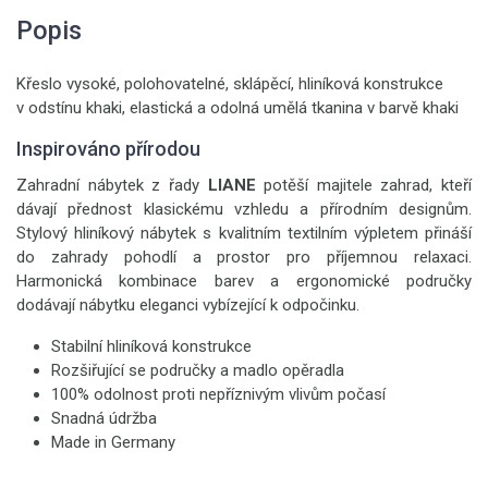
Popis
Křeslo vysoké, polohovatelné, sklápěcí, hliníková konstrukce
v odstínu khaki, elastická a odolná umělá tkanina v barvě khaki
Inspirováno přírodou
Zahradní nábytek z řady
LIANE
potěší majitele zahrad, kteří
dávají přednost klasickému vzhledu a přírodním designům.
Stylový hliníkový nábytek s kvalitním textilním výpletem přináší
do zahrady pohodlí a prostor pro příjemnou relaxaci.
Harmonická kombinace barev a ergonomické područky
dodávají nábytku eleganci vybízející k odpočinku.
Stabilní hliníková konstrukce
Rozšiřující se područky a madlo opěradla
100% odolnost proti nepříznivým vlivům počasí
Snadná údržba
Made in Germany