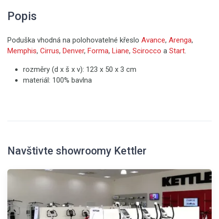
Popis
Poduška vhodná na polohovatelné křeslo
Avance
,
Arenga
,
Memphis
,
Cirrus
,
Denver
,
Forma
,
Liane
,
Scirocco
a
Start
.
rozměry (d x š x v): 123 x 50 x 3 cm
materiál: 100% bavlna
Navštivte showroomy Kettler