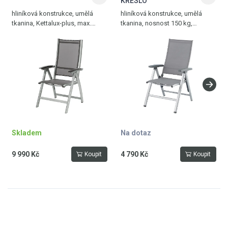
KŘESLO
hliníková konstrukce, umělá
hliníková konstrukce, umělá
tkanina, Kettalux-plus, max.
tkanina, nosnost 150 kg,
nosnost 120 kg, hmotnost 7,9
hmotnost 5 kg, stříbrná -
kg, stříbrná - antracit
antracitově šedá
Skladem
Na dotaz
9 990 Kč
4 790 Kč
Koupit
Koupit