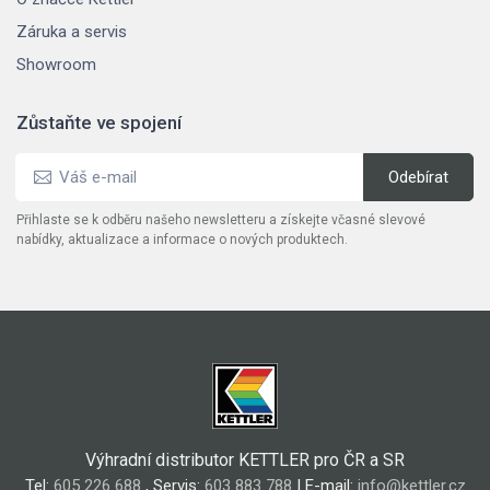
Záruka a servis
Showroom
Zůstaňte ve spojení
Přihlaste se k odběru našeho newsletteru a získejte včasné slevové
nabídky, aktualizace a informace o nových produktech.
Výhradní distributor KETTLER pro ČR a SR
Tel:
605 226 688
, Servis:
603 883 788
| E-mail:
info@kettler.cz