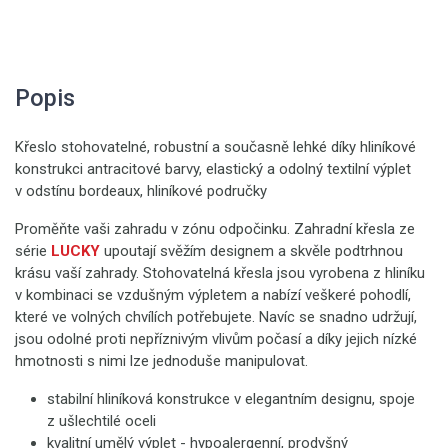
Popis
Křeslo stohovatelné, robustní a současně lehké díky hliníkové
konstrukci antracitové barvy, elastický a odolný textilní výplet
v odstínu bordeaux, hliníkové područky
Proměňte vaši zahradu v zónu odpočinku. Zahradní křesla ze
série
LUCKY
upoutají svěžím designem a skvěle podtrhnou
krásu vaší zahrady. Stohovatelná křesla jsou vyrobena z hliníku
v kombinaci se vzdušným výpletem a nabízí veškeré pohodlí,
které ve volných chvílích potřebujete. Navíc se snadno udržují,
jsou odolné proti nepříznivým vlivům počasí a díky jejich nízké
hmotnosti s nimi lze jednoduše manipulovat.
stabilní hliníková konstrukce v elegantním designu, spoje
z ušlechtilé oceli
kvalitní umělý výplet - hypoalergenní, prodyšný