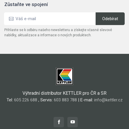
Zůstaňte ve spojení
Přihlaste se k odběru našeho newsletteru a získejte včasné slevové
nabídky, aktualizace a informace o nových produktech.
Výhradní distributor KETTLER pro ČR a SR
Tel:
605 226 688
, Servis:
603 883 788
| E-mail:
info@kettler.cz