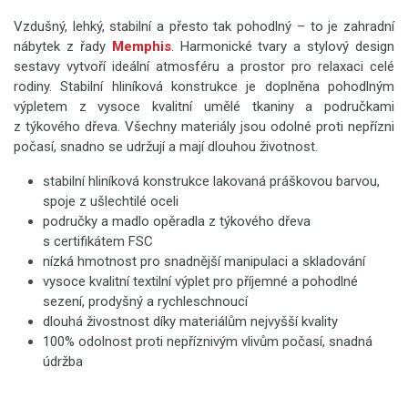
Vzdušný, lehký, stabilní a přesto tak pohodlný – to je zahradní
nábytek z řady
Memphis
. Harmonické tvary a stylový design
sestavy vytvoří ideální atmosféru a prostor pro relaxaci celé
rodiny. Stabilní hliníková konstrukce je doplněna pohodlným
výpletem z vysoce kvalitní umělé tkaniny a područkami
z týkového dřeva. Všechny materiály jsou odolné proti nepřízni
počasí, snadno se udržují a mají dlouhou životnost.
stabilní hliníková konstrukce lakovaná práškovou barvou,
spoje z ušlechtilé oceli
područky a madlo opěradla z týkového dřeva
s certifikátem FSC
nízká hmotnost pro snadnější manipulaci a skladování
vysoce kvalitní textilní výplet pro příjemné a pohodlné
sezení, prodyšný a rychleschnoucí
dlouhá živostnost díky materiálům nejvyšší kvality
100% odolnost proti nepříznivým vlivům počasí, snadná
údržba