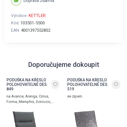
Doprava zdarma
Výrobce:
KETTLER
Kód:
103501-5500
EAN:
4001397552802
Doporučujeme dokoupit
PODUŠKA NA KŘESLO
PODUŠKA NA KŘESLO
POLOHOVATELNÉ DES.
POLOHOVATELNÉ DES.
849
519
na Avance, Arenga, Cirrus,
se zipem
Forma, Memphis, Scirocco,
Siero a Vista