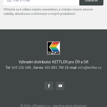
Přihlaste se k odběru našeho newsletteru a získejte včasné slevové
nabídky, aktualizace a informace o nových produktech.
Výhradní distributor KETTLER pro ČR a SR
Tel:
605 226 688
, Servis:
603 883 788
| E-mail:
info@kettler.cz
© 2026, LIFEsport s.r.o. - všechna práva vyhrazena