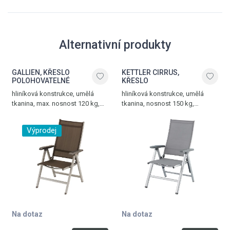
Alternativní produkty
GALLIEN, KŘESLO
KETTLER CIRRUS,
POLOHOVATELNÉ
KŘESLO
hliníková konstrukce, umělá
hliníková konstrukce, umělá
tkanina, max. nosnost 120 kg,
tkanina, nosnost 150 kg,
hmotnost 5 kg, champagne -
hmotnost 5 kg, stříbrná -
mocca
antracitově šedá
Výprodej
Na dotaz
Na dotaz