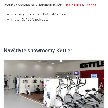
Poduška vhodná na 2-místnou lavičku
Basic Plus
a
Friends
.
rozměry (d x š x v): 120 x 47 x 3 cm
materiál: 100% polyester
Navštivte showroomy Kettler