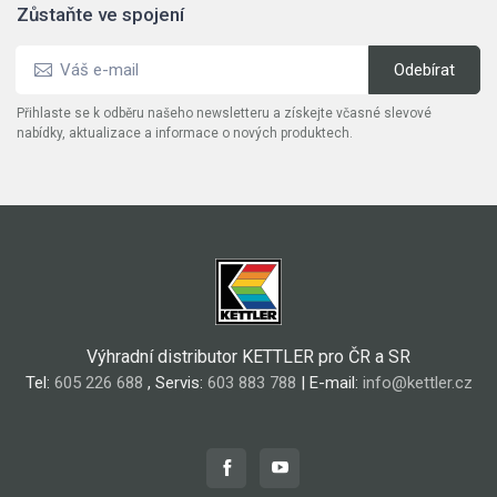
Zůstaňte ve spojení
Přihlaste se k odběru našeho newsletteru a získejte včasné slevové
nabídky, aktualizace a informace o nových produktech.
Výhradní distributor KETTLER pro ČR a SR
Tel:
605 226 688
, Servis:
603 883 788
| E-mail:
info@kettler.cz