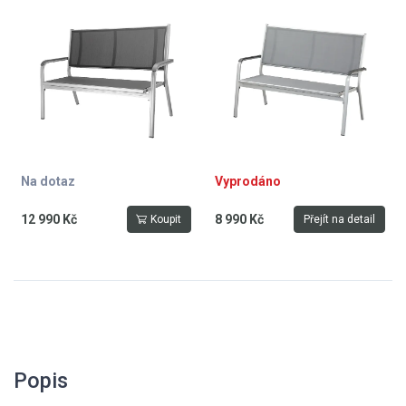
kg, hmotnost 10,2 kg, stříbrná -
hmotnost 8,4 kg, stříbrná -
antracit
antracitově šedá
Na dotaz
Vyprodáno
12 990 Kč
8 990 Kč
Koupit
Přejít na detail
Popis