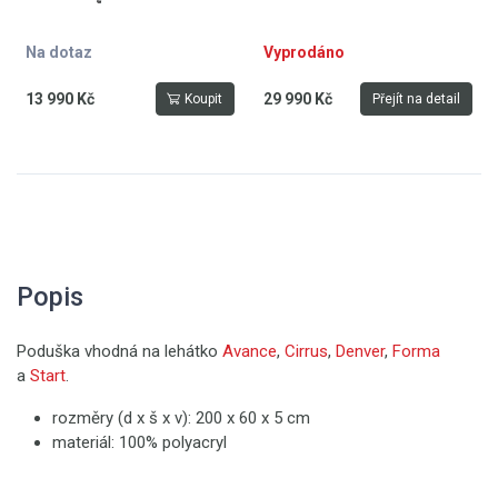
Na dotaz
Vyprodáno
13 990 Kč
29 990 Kč
Koupit
Přejít na detail
Popis
Poduška vhodná na lehátko
Avance
,
Cirrus
,
Denver
,
Forma
a
Start
.
rozměry (d x š x v): 200 x 60 x 5 cm
materiál: 100% polyacryl