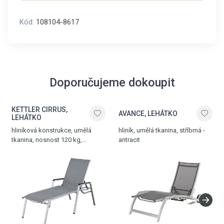
Kód:
108104-8617
Doporučujeme dokoupit
KETTLER CIRRUS,
AVANCE, LEHÁTKO
LEHÁTKO
hliníková konstrukce, umělá
hliník, umělá tkanina, stříbrná -
tkanina, nosnost 120 kg,
antracit
hmotnost 16 kg, stříbrná -
antracitově šedá