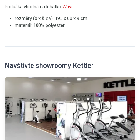
Poduška vhodná na lehátko
Wave
.
rozměry (d x š x v): 195 x 60 x 9 cm
materiál: 100% polyester
Navštivte showroomy Kettler