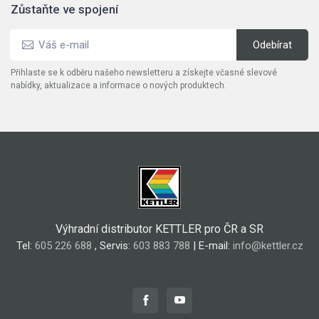
Zůstaňte ve spojení
Přihlaste se k odběru našeho newsletteru a získejte včasné slevové
nabídky, aktualizace a informace o nových produktech.
Výhradní distributor KETTLER pro ČR a SR
Tel:
605 226 688
, Servis:
603 883 788
| E-mail:
info@kettler.cz