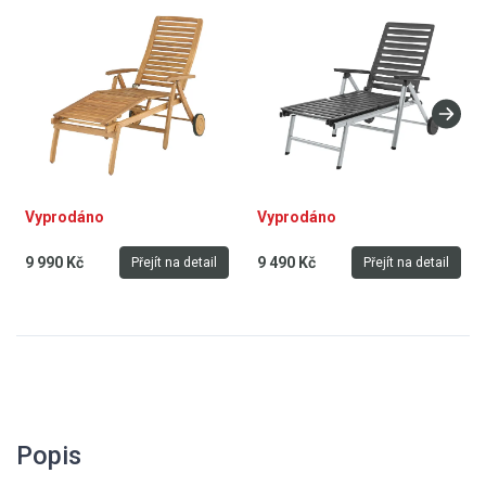
nosnost 120 kg, hmotnost 16,2
kg, stříbrná - antracit
Vyprodáno
Vyprodáno
9 990 Kč
9 490 Kč
Přejít na detail
Přejít na detail
Popis