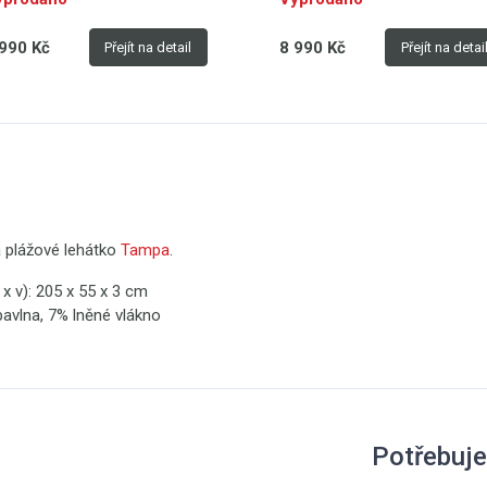
990 Kč
8 990 Kč
Přejít na detail
Přejít na detai
 plážové lehátko
Tampa
.
 x v): 205 x 55 x 3 cm
bavlna, 7% lněné vlákno
Potřebuje