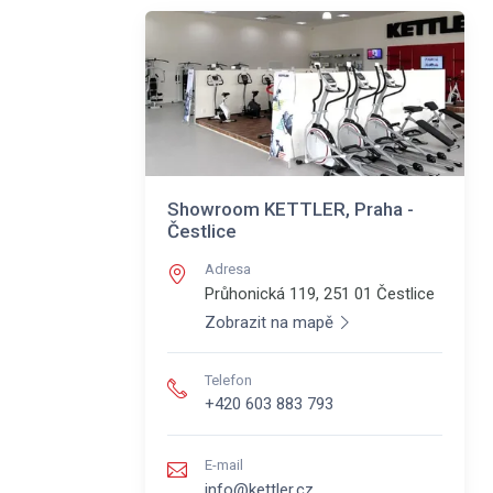
Showroom KETTLER, Praha -
Čestlice
Adresa
Průhonická 119, 251 01
Čestlice
Zobrazit na mapě
Telefon
+420 603 883 793
E-mail
info@kettler.cz