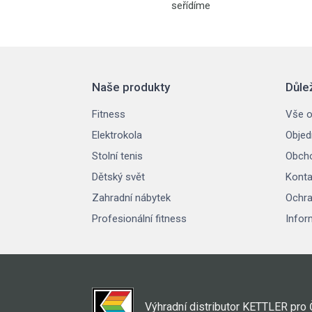
seřídíme
Naše produkty
Důle
Fitness
Vše o
Elektrokola
Objed
Stolní tenis
Obcho
Dětský svět
Konta
Zahradní nábytek
Ochra
Profesionální fitness
Infor
Výhradní distributor KETTLER pro