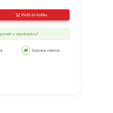
Vložit do košíku
 poradit s objednávkou?
ka
Doprava zdarma