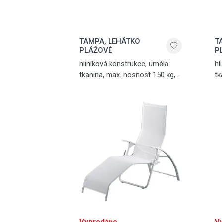
TAMPA, LEHÁTKO
T
PLÁŽOVÉ
P
hliníková konstrukce, umělá
hl
tkanina, max. nosnost 150 kg,
tk
hmotnost 7,8 kg, bílá - bílá
hm
an
Vyprodáno
V