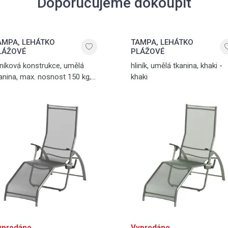
Doporučujeme dokoupit
AMPA, LEHÁTKO
TAMPA, LEHÁTKO
LÁŽOVÉ
PLÁŽOVÉ
iníková konstrukce, umělá
hliník, umělá tkanina, khaki -
anina, max. nosnost 150 kg,
khaki
otnost 7,8 kg, antracit -
tracit
yprodáno
Vyprodáno