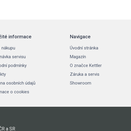
žité informace
Navigace
 nákupu
Úvodní stránka
návka servisu
Magazín
dní podmínky
O značce Kettler
kty
Záruka a servis
na osobních údajů
Showroom
mace o cookies
 ČR a SR