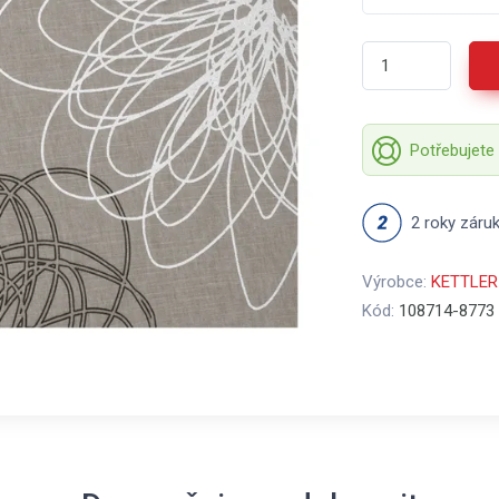
Potřebujete
2 roky záru
Výrobce:
KETTLER
Kód:
108714-8773