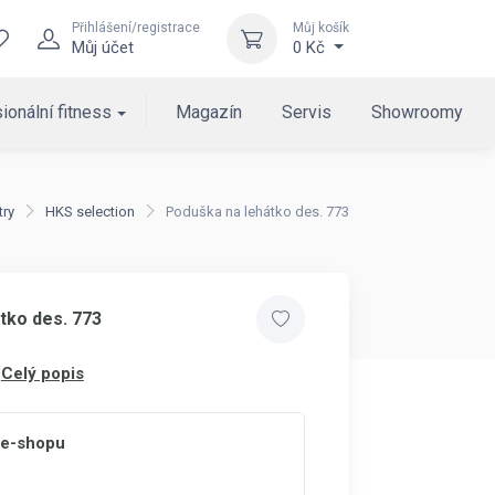
Přihlášení/registrace
Můj košík
Můj účet
0 Kč
ionální fitness
Magazín
Servis
Showroomy
try
HKS selection
Poduška na lehátko des. 773
tko des. 773
Celý popis
 e-shopu