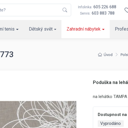
605 226 688
Infolinka:
603 883 788
Servis:
ní tenis
Dětský svět
Zahradní nábytek
Profes
 773
Úvod
Pols
Poduška na lehá
na lehátko TAMPA
Dostupnost na
Vyprodáno