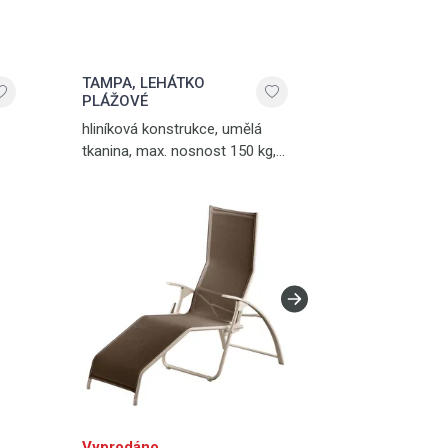
TAMPA, LEHÁTKO
TAMPA, LEH
PLÁŽOVÉ
PLÁŽOVÉ
hliníková konstrukce, umělá
hliník, umělá t
tkanina, max. nosnost 150 kg,
černá
hmotnost 7,8 kg, champagne -
mocca
Vyprodáno
Vyprodáno