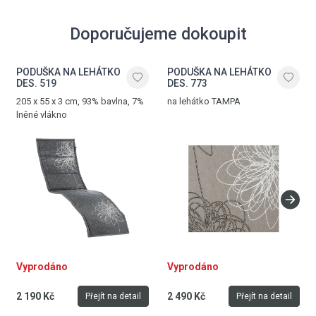
Doporučujeme dokoupit
PODUŠKA NA LEHÁTKO
PODUŠKA NA LEHÁTKO
DES. 519
DES. 773
205 x 55 x 3 cm, 93% bavlna, 7%
na lehátko TAMPA
lněné vlákno
Vyprodáno
Vyprodáno
2 190 Kč
2 490 Kč
Přejít na detail
Přejít na detail