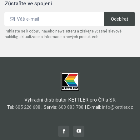
Zůstaňte ve spojení
Přihlaste se k odběru našeho newsletteru a získejte včasné slevové
nabídky, aktualizace a informace o nových produktech.
Výhradní distributor KETTLER pro ČR a SR
Tel:
605 226 688
, Servis:
603 883 788
| E-mail:
info@kettler.cz