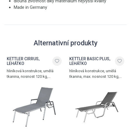
dlouhá životnost díky materiálům nejvyšší kvality
Made in Germany
Alternativní produkty
KETTLER CIRRUS,
KETTLER BASIC PLUS,
LEHÁTKO
LEHÁTKO
hliníková konstrukce, umělá
hliníková konstrukce, umělá
tkanina, nosnost 120 kg,
tkanina, max. nosnost 120 kg,
hmotnost 16 kg, stříbrná -
hmotnost 8,3 kg, stříbrná -
antracitově šedá
antracit