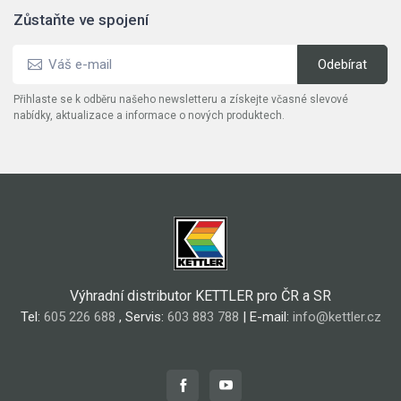
Zůstaňte ve spojení
Přihlaste se k odběru našeho newsletteru a získejte včasné slevové
nabídky, aktualizace a informace o nových produktech.
Výhradní distributor KETTLER pro ČR a SR
Tel:
605 226 688
, Servis:
603 883 788
| E-mail:
info@kettler.cz