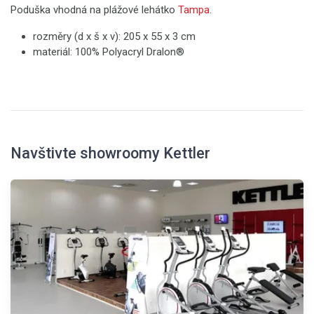
Poduška vhodná na plážové lehátko
Tampa
.
rozměry (d x š x v): 205 x 55 x 3 cm
materiál: 100% Polyacryl Dralon®
Navštivte showroomy Kettler