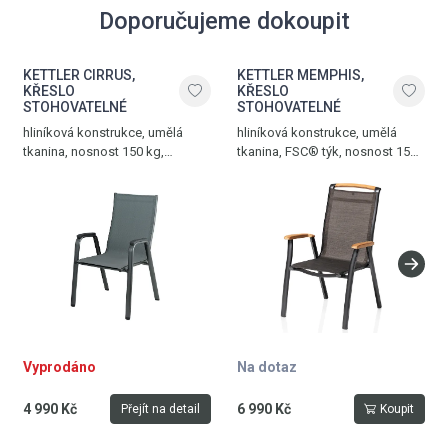
Doporučujeme dokoupit
KETTLER CIRRUS,
KETTLER MEMPHIS,
KŘESLO
KŘESLO
STOHOVATELNÉ
STOHOVATELNÉ
hliníková konstrukce, umělá
hliníková konstrukce, umělá
tkanina, nosnost 150 kg,
tkanina, FSC® týk, nosnost 150
hmotnost 5 kg, antracit -
kg, hmotnost 5,2 kg, antracit -
antracitově šedá
bronzová
Vyprodáno
Na dotaz
4 990 Kč
6 990 Kč
Přejít na detail
Koupit