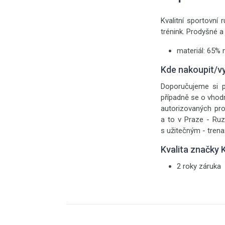
Kvalitní sportovní
trénink. Prodyšné a
materiál: 65% 
Kde nakoupit/v
Doporučujeme si p
případně se o vhod
autorizovaných pr
a to v Praze - Ruzy
s užitečným - trena
Kvalita značky
2 roky záruka