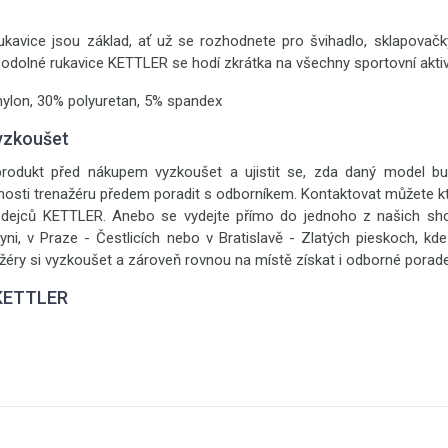
 rukavice jsou základ, ať už se rozhodnete pro švihadlo, sklapovačk
 odolné rukavice KETTLER se hodí zkrátka na všechny sportovní aktivi
nylon, 30% polyuretan, 5% spandex
yzkoušet
rodukt před nákupem vyzkoušet a ujistit se, zda daný model bu
nosti trenažéru předem poradit s odborníkem. Kontaktovat můžete kt
odejců KETTLER. Anebo se vydejte přímo do jednoho z našich 
ni, v Praze - Čestlicích nebo v Bratislavě - Zlatých pieskoch, kde
žéry si vyzkoušet a zároveň rovnou na místě získat i odborné porade
 KETTLER