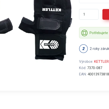
Potřebujete
2 roky záru
Výrobce:
KETTLER
Kód:
7370-087
EAN:
40013973818