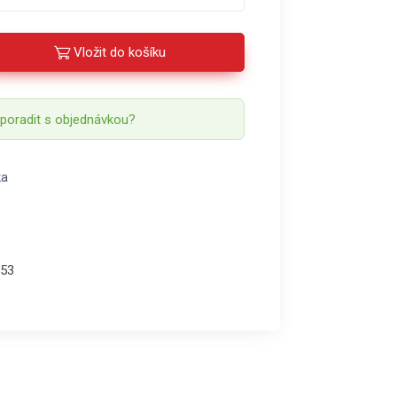
Vložit do košíku
 poradit s objednávkou?
ka
53