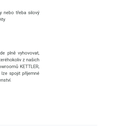
y nebo třeba silový
ty.
de plně vyhovovat,
eréhokoliv z našich
showroomů KETTLER,
 lze spojit příjemné
nství.