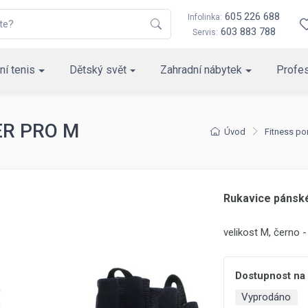
605 226 688
Infolinka:
603 883 788
Servis:
ní tenis
Dětský svět
Zahradní nábytek
Profes
ER PRO M
Úvod
Fitness p
Rukavice páns
velikost M, černo - 
Dostupnost na
Vyprodáno