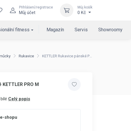
Přihlášení/registrace
Můj košík
Můj účet
0 Kč
ionální fitness
Magazín
Servis
Showroomy
omůcky
Rukavice
KETTLER Rukavice pánské PRO M
ké KETTLER PRO M
bílé
Celý popis
 e-shopu