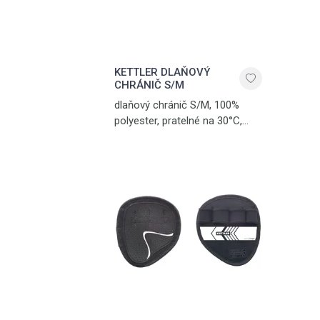
KETTLER DLAŇOVÝ
CHRÁNIČ S/M
dlaňový chránič S/M, 100%
polyester, pratelné na 30°C,
černá, v nabídce i velikost L/XL