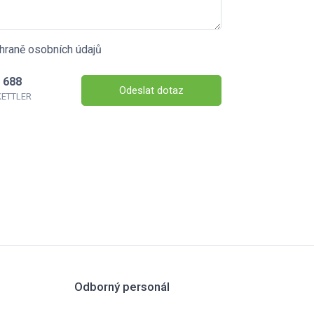
hraně osobních údajů
 688
Odeslat dotaz
 KETTLER
Odborný personál