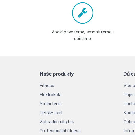
Zboží přivezeme, smontujeme i
seřídíme
Naše produkty
Důle
Fitness
Vše o
Elektrokola
Objed
Stolní tenis
Obcho
Dětský svět
Konta
Zahradní nábytek
Ochra
Profesionální fitness
Infor