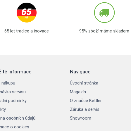
65 let tradice a inovace
95% zboží máme skladem
žité informace
Navigace
 nákupu
Úvodní stránka
návka servisu
Magazín
dní podmínky
O značce Kettler
kty
Záruka a servis
na osobních údajů
Showroom
mace o cookies