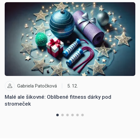
Gabriela Patočková
5. 12.
Malé ale šikovné: Oblíbené fitness dárky pod
O
stromeček
p