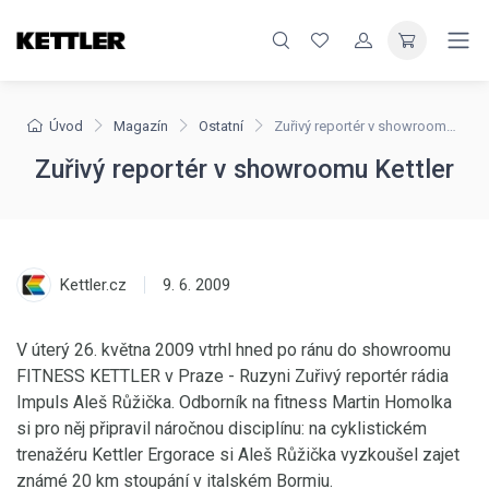
Úvod
Magazín
Ostatní
Zuřivý reportér v showroomu Kettler
Zuřivý reportér v showroomu Kettler
Kettler.cz
9. 6. 2009
V úterý 26. května 2009 vtrhl hned po ránu do showroomu
FITNESS KETTLER v Praze - Ruzyni Zuřivý reportér rádia
Impuls Aleš Růžička. Odborník na fitness Martin Homolka
si pro něj připravil náročnou disciplínu: na cyklistickém
trenažéru Kettler Ergorace si Aleš Růžička vyzkoušel zajet
známé 20 km stoupání v italském Bormiu.