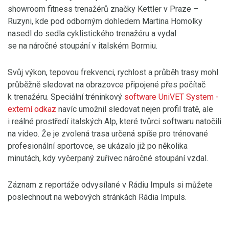
showroom fitness trenažérů značky Kettler v Praze –
Ruzyni, kde pod odborným dohledem Martina Homolky
nasedl do sedla cyklistického trenažéru a vydal
se na náročné stoupání v italském Bormiu.
Svůj výkon, tepovou frekvenci, rychlost a průběh trasy mohl
průběžně sledovat na obrazovce připojené přes počítač
k trenažéru. Speciální tréninkový
software UniVET System
-
externí odkaz
navíc umožnil sledovat nejen profil tratě, ale
i reálné prostředí italských Alp, které tvůrci softwaru natočili
na video. Že je zvolená trasa určená spíše pro trénované
profesionální sportovce, se ukázalo již po několika
minutách, kdy vyčerpaný zuřivec náročné stoupání vzdal.
Záznam z reportáže odvysílané v Rádiu Impuls si můžete
poslechnout na webových stránkách Rádia Impuls
.