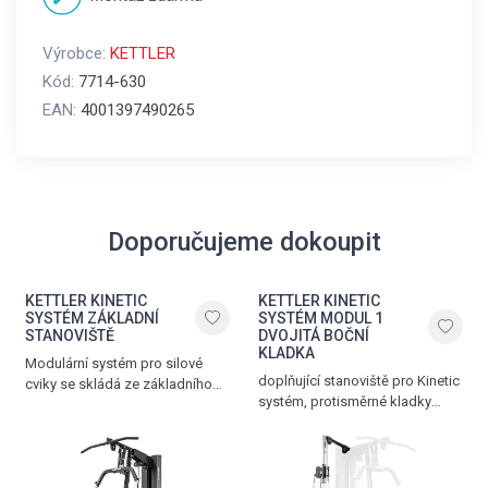
Výrobce:
KETTLER
Kód:
7714-630
EAN:
4001397490265
Doporučujeme dokoupit
KETTLER KINETIC
KETTLER KINETIC
SYSTÉM ZÁKLADNÍ
SYSTÉM MODUL 1
STANOVIŠTĚ
DVOJITÁ BOČNÍ
KLADKA
Modulární systém pro silové
doplňující stanoviště pro Kinetic
cviky se skládá ze základního
systém, protisměrné kladky
stanoviště KINETIC SYSTEM,
pro cviky tahem, výškově
které lze rozšířit o další moduly
nastavitelné, závaží 2 x 50 kg,
pro kompletní procvičování
vyrobeno v Německu
všech hlavních svalových
skupin.