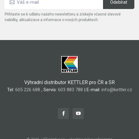
Přihlaste se k odběru našeho newsletteru a získejte včasné slevové
nabídky, aktualizace a informace o nových produktech.
Výhradní distributor KETTLER pro ČR a SR
Tel:
605 226 688
, Servis:
603 883 788
| E-mail:
info@kettler.cz