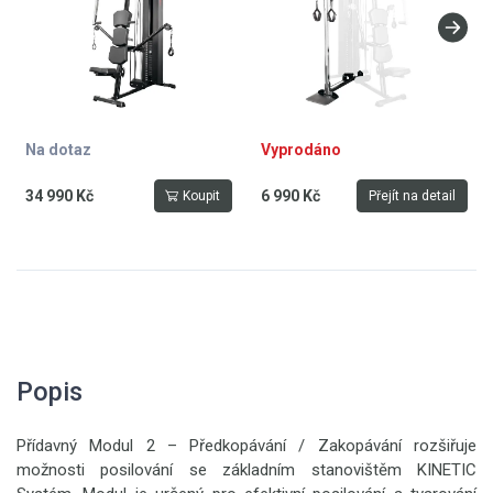
Na dotaz
Vyprodáno
34 990 Kč
6 990 Kč
Koupit
Přejít na detail
Popis
Přídavný Modul 2 – Předkopávání / Zakopávání rozšiřuje
možnosti posilování se základním stanovištěm KINETIC