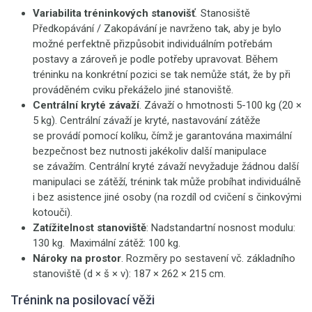
Variabilita tréninkových stanovišť
.
Stanosiště
Předkopávání / Zakopávání je navrženo tak, aby je bylo
možné perfektně přizpůsobit individuálním potřebám
postavy a zároveň je podle potřeby upravovat. Během
tréninku na konkrétní pozici se tak nemůže stát, že by při
prováděném cviku překáželo jiné stanoviště.
Centrální kryté závaží
. Závaží o hmotnosti 5-100 kg (20 ×
5 kg). Centrální závaží je kryté, nastavování zátěže
se provádí pomocí kolíku, čímž je garantována maximální
bezpečnost bez nutnosti jakékoliv další manipulace
se závažím. Centrální kryté závaží nevyžaduje žádnou další
manipulaci se zátěží, trénink tak může probíhat individuálně
i bez asistence jiné osoby (na rozdíl od cvičení s činkovými
kotouči).
Zatížitelnost stanoviště
: Nadstandartní nosnost modulu:
130 kg. Maximální zátěž: 100 kg.
Nároky na prostor
. Rozměry po sestavení vč. základního
stanoviště (d × š × v): 187 × 262 × 215 cm.
Trénink na posilovací věži