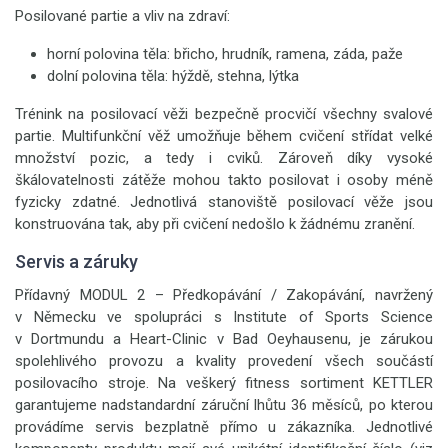
Posilované partie a vliv na zdraví:
horní polovina těla: břicho, hrudník, ramena, záda, paže
dolní polovina těla: hýždě, stehna, lýtka
Trénink na posilovací věži bezpečně procvičí všechny svalové
partie. Multifunkční věž umožňuje během cvičení střídat velké
množství pozic, a tedy i cviků. Zároveň díky vysoké
škálovatelnosti zátěže mohou takto posilovat i osoby méně
fyzicky zdatné. Jednotlivá stanoviště posilovací věže jsou
konstruována tak, aby při cvičení nedošlo k žádnému zranění.
Servis a záruky
Přídavný MODUL 2 – Předkopávání / Zakopávání, navržený
v Německu ve spolupráci s Institute of Sports Science
v Dortmundu a Heart-Clinic v Bad Oeyhausenu, je zárukou
spolehlivého provozu a kvality provedení všech součástí
posilovacího stroje. Na veškerý fitness sortiment KETTLER
garantujeme nadstandardní záruční lhůtu 36 měsíců, po kterou
provádíme servis bezplatně přímo u zákazníka. Jednotlivé