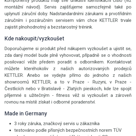
komponenty produktu mají své unikátní identifikační číslo (viz
montážní návod). Servis zajišťujeme samozřejmě také po
uplynutí záruční doby. Nadstandardními zárukami a prvotřídním
záručním i pozáručním servisem vám chce KETTLER trvale
zajistit plnohodnotný a bezstarostný trénink.
Kde nakoupit/vyzkoušet
Doporučujeme si produkt před nákupem vyzkoušet a ujistit se,
zda daný model bude plně vyhovovat, případně se o vhodnosti
posilovací věže předem poradit s odborníkem. Kontaktovat
můžete kteréhokoliv z našich autorizovaných prodejců
KETTLER. Anebo se vydejte přímo do jednoho z našich
showroomů KETTLER, a to v Praze - Ruzyni, v Praze -
Čestlicích nebo v Bratislavě - Zlatých pieskoch, kde lze spojit
příjemné s užitečným - fitness věž si vyzkoušet a zároveň
rovnou na místě získat i odborné poradenství.
Made in Germany
3 roky záruka, značkový servis u zákazníka
testováno podle přísných bezpečnostních norem TÜV