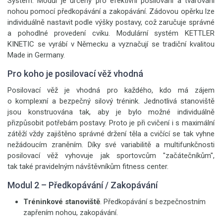
Systém. Modul je určený pro efektivní posilování a tvarování
nohou pomocí předkopávání a zakopávání. Zádovou opěrku lze
individuálně nastavit podle výšky postavy, což zaručuje správné
a pohodlné provedení cviku. Modulární systém KETTLER
KINETIC se vyrábí v Německu a vyznačují se tradiční kvalitou
Made in Germany.
Pro koho je posilovací věž vhodná
Posilovací věž je vhodná pro každého, kdo má zájem
o komplexní a bezpečný silový trénink. Jednotlivá stanoviště
jsou konstruována tak, aby je bylo možné individuálně
přizpůsobit potřebám postavy. Proto je při cvičení i s maximální
zátěží vždy zajištěno správné držení těla a cvičící se tak vyhne
nežádoucím zraněním. Díky své variabilitě a multifunkčnosti
posilovací věž vyhovuje jak sportovcům "začátečníkům",
tak také pravidelným návštěvníkům fitness center.
Modul 2 – Předkopávání / Zakopávání
Tréninkové stanoviště
. Předkopávání s bezpečnostním
zapřením nohou, zakopávání.