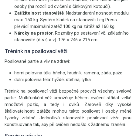
osoby (na rozdíl od cvičení s činkovými kotouči).
Zatížitelnost stanoviště
: Nadstandardní nosnost modulu:
max. 150 kg. Systém kladek na stanovišti Leg Press
převádí maximální zátěž 100 kg na zátěž až 160 kg.
Nároky na prostor
. Rozměry po sestavení vč. základního
stanoviště (d × š × v): 176 × 246 × 215 cm.
Trénink na posilovací věži
Posilované partie a vliv na zdraví:
horní polovina těla: břicho, hrudník, ramena, záda, paže
dolní polovina těla: hýždě, stehna, lýtka
Trénink na posilovací věži bezpečně procvičí všechny svalové
partie. Multifunkční věž umožňuje během cvičení střídat velké
množství pozic, a tedy i cviků. Zároveň díky vysoké
škálovatelnosti zátěže mohou takto posilovat i osoby méně
fyzicky zdatné. Jednotlivá stanoviště posilovací věže jsou
konstruována tak, aby při cvičení nedošlo k žádnému zranění.
Servis a záruky