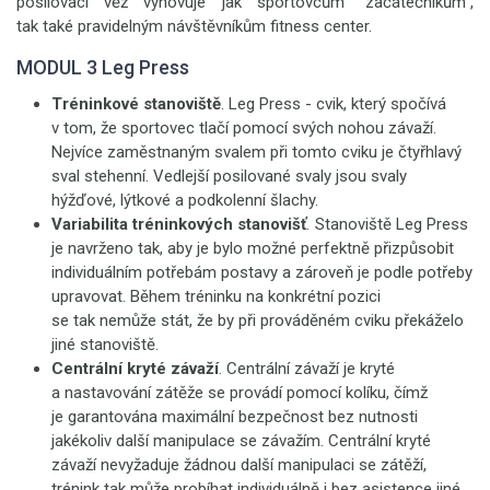
posilovací věž vyhovuje jak sportovcům "začátečníkům",
tak také pravidelným návštěvníkům fitness center.
MODUL 3 Leg Press
Tréninkové stanoviště
. Leg Press - cvik, který spočívá
v tom, že sportovec tlačí pomocí svých nohou závaží.
Nejvíce zaměstnaným svalem při tomto cviku je čtyřhlavý
sval stehenní. Vedlejší posilované svaly jsou svaly
hýžďové, lýtkové a podkolenní šlachy.
Variabilita tréninkových stanovišť
.
Stanoviště Leg Press
je navrženo tak, aby je bylo možné perfektně přizpůsobit
individuálním potřebám postavy a zároveň je podle potřeby
upravovat. Během tréninku na konkrétní pozici
se tak nemůže stát, že by při prováděném cviku překáželo
jiné stanoviště.
Centrální kryté závaží
. Centrální závaží je kryté
a nastavování zátěže se provádí pomocí kolíku, čímž
je garantována maximální bezpečnost bez nutnosti
jakékoliv další manipulace se závažím. Centrální kryté
závaží nevyžaduje žádnou další manipulaci se zátěží,
trénink tak může probíhat individuálně i bez asistence jiné