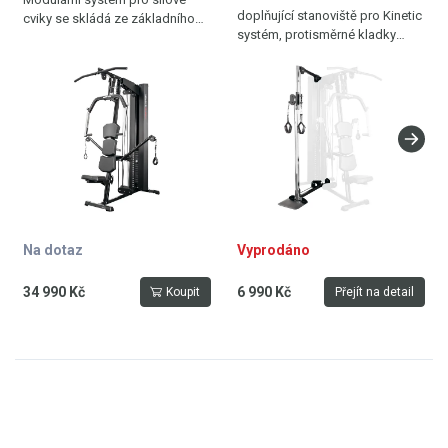
doplňující stanoviště pro Kinetic
cviky se skládá ze základního
systém, protisměrné kladky
stanoviště KINETIC SYSTEM,
pro cviky tahem, výškově
které lze rozšířit o další moduly
nastavitelné, závaží 2 x 50 kg,
pro kompletní procvičování
vyrobeno v Německu
všech hlavních svalových
skupin.
Na dotaz
Vyprodáno
34 990 Kč
6 990 Kč
Koupit
Přejít na detail