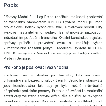
Popis
Přídavný Modul 3 – Leg Press rozšiřuje možnosti posilování
se základním stanovištěm KINETIC Systém. Modul je určen
pro efektivní trénink hýžďových svalů a tvarování nohou. Díky
výškově nastavitelnému sedáku lze stanoviště přizpůsobit
individuálním potřebám trénujícího. Kvalitní konstrukce zajišťuje
správný průběh i provedení cviku a umožňuje výkon
v maximálním rozsahu pohybu. Modulární systém KETTLER
KINETIC se vyrábí v Německu a vyznačují se tradiční kvalitou
Made in Germany.
Pro koho je posilovací věž vhodná
Posilovací věž je vhodná pro každého, kdo má zájem
o komplexní a bezpečný silový trénink. Jednotlivá stanoviště
jsou konstruována tak, aby je bylo možné individuálně
přizpůsobit potřebám postavy. Proto je při cvičení i s maximální
zátěží vždy zajištěno správné držení těla a cvičící se tak vyhne
nežádoucím zraněním. Díky své variabilitě a multifunkčnosti