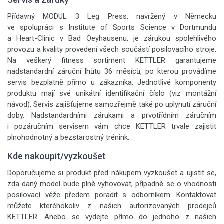
Přídavný MODUL 3 Leg Press, navržený v Německu
ve spolupráci s Institute of Sports Science v Dortmundu
a Heart-Clinic v Bad Oeyhausenu, je zárukou spolehlivého
provozu a kvality provedení všech součástí posilovacího stroje.
Na veškerý fitness sortiment KETTLER garantujeme
nadstandardní záruční lhůtu 36 měsíců, po kterou provádíme
servis bezplatně přímo u zákazníka. Jednotlivé komponenty
produktu mají své unikátní identifikační číslo (viz montážní
návod). Servis zajišťujeme samozřejmě také po uplynutí záruční
doby. Nadstandardními zárukami a prvotřídním záručním
i pozáručním servisem vám chce KETTLER trvale zajistit
plnohodnotný a bezstarostný trénink.
Kde nakoupit/vyzkoušet
Doporučujeme si produkt před nákupem vyzkoušet a ujistit se,
zda daný model bude plně vyhovovat, případně se o vhodnosti
posilovací věže předem poradit s odborníkem. Kontaktovat
můžete kteréhokoliv z našich autorizovaných prodejců
KETTLER. Anebo se vydejte přímo do jednoho z našich