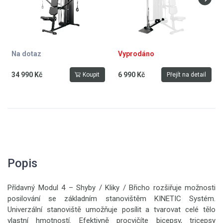
Na dotaz
Vyprodáno
34 990 Kč
6 990 Kč
Koupit
Přejít na detail
Popis
Přídavný Modul 4 – Shyby / Kliky / Břicho rozšiřuje možnosti
posilování se základním stanovištěm KINETIC Systém.
Univerzální stanoviště umožňuje posílit a tvarovat celé tělo
vlastní hmotností. Efektivně procvičíte bicepsy, tricepsy