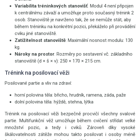
Variabilita tréninkových stanovišť
.
Modul 4 není připojen
k centrálnímu závaží a umožňuje proto současný trénink 2
osob. Stanoviště je navrženo tak, že se nemůže stát, aby
během tréninku na konkrétní pozici, překáželo při provádění
cviku jiné stanoviště.
Zatížitelnost stanoviště
: Maximální nosnost modulu: 130
kg.
Nároky na prostor
. Rozměry po sestavení vč. základního
stanoviště (d × š × v): 250 × 170 × 215 cm.
Trénink na posilovací věži
Posilované partie a vliv na zdraví:
horní polovina těla: břicho, hrudník, ramena, záda, paže
dolní polovina těla: hýždě, stehna, lýtka
Trénink na posilovací věži bezpečně procvičí všechny svalové
partie. Multifunkční věž umožňuje během cvičení střídat velké
množství pozic, a tedy i cviků. Zároveň díky vysoké
škálovatelnosti zátěže mohou takto posilovat i osoby méně