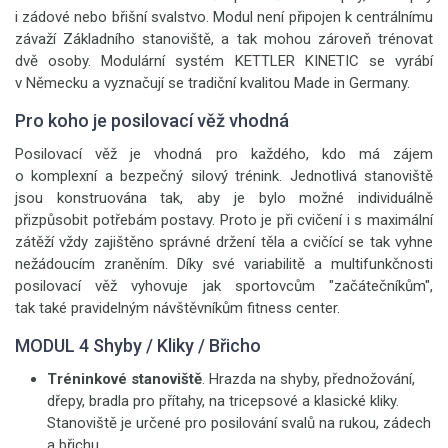
i zádové nebo břišní svalstvo. Modul není připojen k centrálnímu
závaží Základního stanoviště, a tak mohou zároveň trénovat
dvě osoby. Modulární systém KETTLER KINETIC se vyrábí
v Německu a vyznačují se tradiční kvalitou Made in Germany.
Pro koho je posilovací věž vhodná
Posilovací věž je vhodná pro každého, kdo má zájem
o komplexní a bezpečný silový trénink. Jednotlivá stanoviště
jsou konstruována tak, aby je bylo možné individuálně
přizpůsobit potřebám postavy. Proto je při cvičení i s maximální
zátěží vždy zajištěno správné držení těla a cvičící se tak vyhne
nežádoucím zraněním. Díky své variabilitě a multifunkčnosti
posilovací věž vyhovuje jak sportovcům "začátečníkům",
tak také pravidelným návštěvníkům fitness center.
MODUL 4 Shyby / Kliky / Břicho
Tréninkové stanoviště
. Hrazda na shyby, přednožování,
dřepy, bradla pro přítahy, na tricepsové a klasické kliky.
Stanoviště je určené pro posilování svalů na rukou, zádech
a břichu.