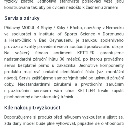
fyzicky zdatné. Jednotlivá stanoviště posilovací věže jsou
konstruována tak, aby při cvičení nedošlo k žádnému zranění.
Servis a záruky
Přídavný MODUL 4 Shyby / Kliky / Břicho, navržený v Německu
ve spolupráci s Institute of Sports Science v Dortmundu
a Heart-Clinic v Bad Oeyhausenu, je zárukou spolehlivého
provozu a kvality provedení všech součástí posilovacího stroje.
Na veškerý fitness sortiment KETTLER garantujeme
nadstandardní záruční lhůtu 36 měsíců, po kterou provádíme
servis bezplatně přímo u zákazníka. Jednotlivé komponenty
produktu mají své unikátní identifikační číslo (viz montážní
návod). Servis zajišťujeme samozřejmě také po uplynutí záruční
doby. Nadstandardními zárukami a prvotřídním záručním
i pozáručním servisem vám chce KETTLER trvale zajistit
plnohodnotný a bezstarostný trénink.
Kde nakoupit/vyzkoušet
Doporučujeme si produkt před nákupem vyzkoušet a ujistit se,
zda daný model bude plně vyhovovat, případně se o vhodnosti