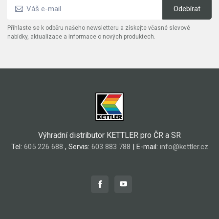
Přihlaste se k odběru našeho newsletteru a získejte včasné slevové
nabídky, aktualizace a informace o nových produktech.
Výhradní distributor KETTLER pro ČR a SR
Tel:
605 226 688
, Servis:
603 883 788
| E-mail:
info@kettler.cz