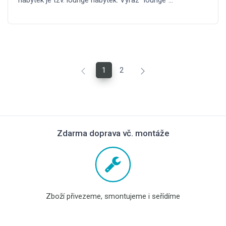
nábytek je tzv. lounge nábytek. Výraz "lounge"…
1
2
Zdarma doprava vč. montáže
Zboží přivezeme, smontujeme i seřídíme